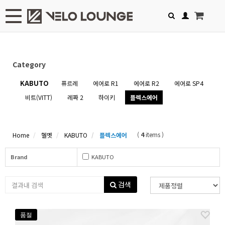
Toggle navigation
Category
KABUTO
퓨르레
에어로 R1
에어로 R2
에어로 SP4
비트(VITT)
레짜 2
하이키
플렉스에어
(
4
items )
Home
헬멧
KABUTO
플렉스에어
Brand
KABUTO
검색
품절