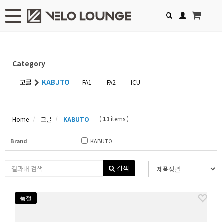
Toggle navigation
Category
고글
KABUTO
FA1
FA2
ICU
(
11
items )
Home
고글
KABUTO
Brand
KABUTO
검색
품절