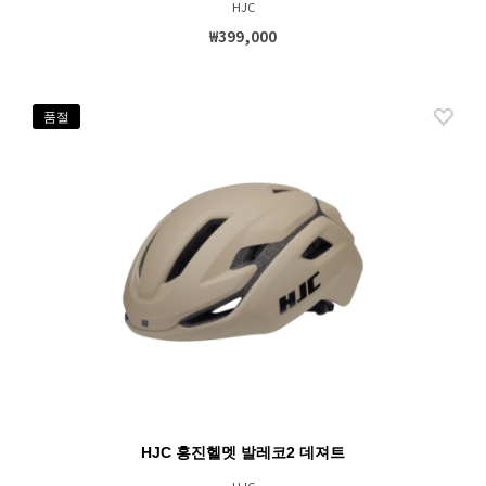
HJC
₩399,000
품절
HJC 홍진헬멧 발레코2 데져트