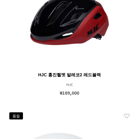
HJC 홍진헬멧 발레코2 레드블랙
HJC
₩169,000
품절