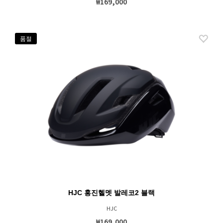
₩169,000
품절
HJC 홍진헬멧 발레코2 블랙
HJC
₩169,000