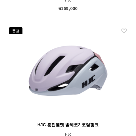
HJC
₩169,000
품절
HJC 홍진헬멧 발레코2 코랄핑크
HJC