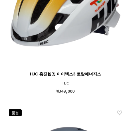
HJC 홍진헬멧 아이벡스3 토탈에너지스
HJC
₩349,000
품절