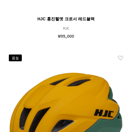
HJC 홍진헬멧 크로서 레드블랙
HJC
₩99,000
품절