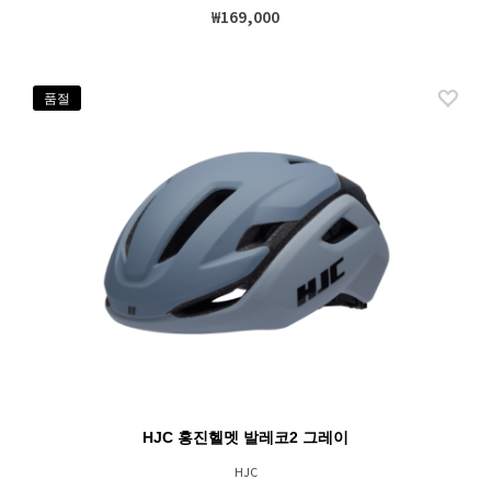
₩169,000
품절
HJC 홍진헬멧 발레코2 그레이
HJC