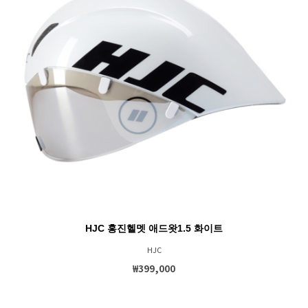
HJC 홍진헬멧 애드왓1.5 화이트
HJC
₩399,000