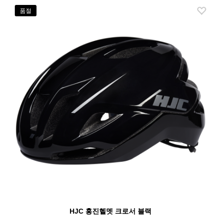
품절
HJC 홍진헬멧 크로서 블랙