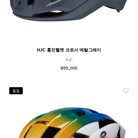
HJC 홍진헬멧 크로서 메탈그레이
HJC
₩99,000
품절