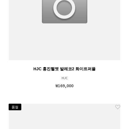
HJC 홍진헬멧 발레코2 화이트퍼플
HJC
₩169,000
품절