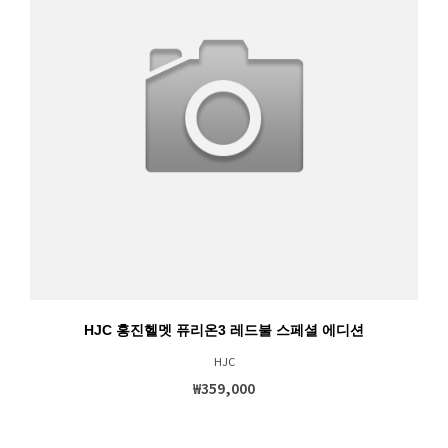
HJC 홍진헬멧 퓨리온3 레드불 스페셜 에디션
HJC
₩359,000