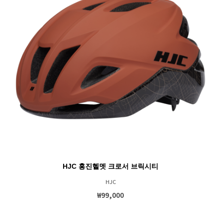
HJC 홍진헬멧 크로서 브릭시티
HJC
₩99,000