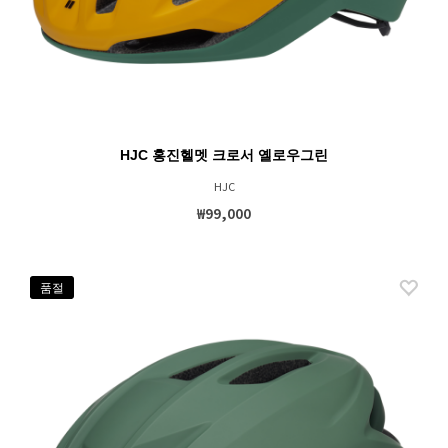
HJC 홍진헬멧 크로서 옐로우그린
HJC
₩99,000
품절