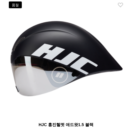
품절
HJC 홍진헬멧 애드왓1.5 블랙