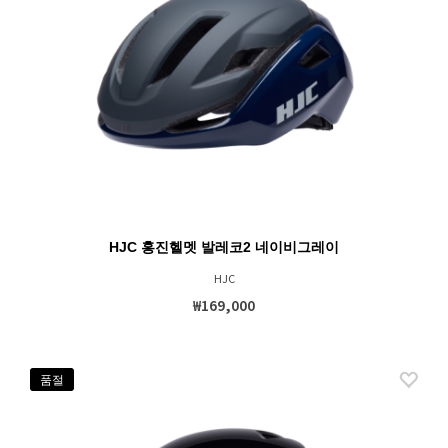
HJC 홍진헬멧 발레코2 네이비그레이
HJC
₩169,000
품절