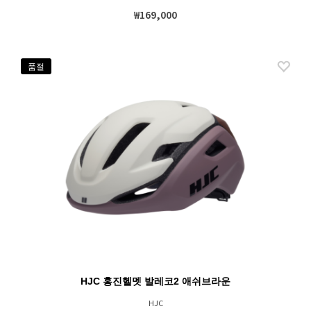
₩169,000
품절
HJC 홍진헬멧 발레코2 애쉬브라운
HJC