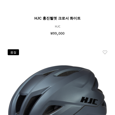
HJC 홍진헬멧 크로서 화이트
HJC
₩99,000
품절