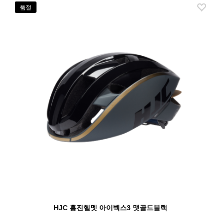
품절
HJC 홍진헬멧 아이벡스3 맷골드블랙