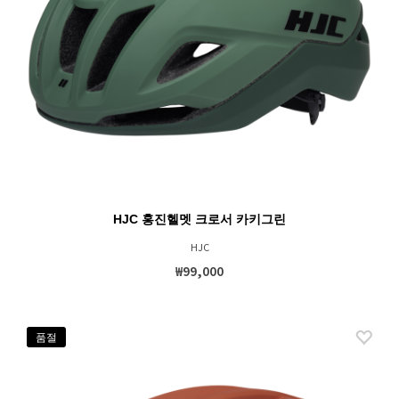
HJC 홍진헬멧 크로서 카키그린
HJC
₩99,000
품절