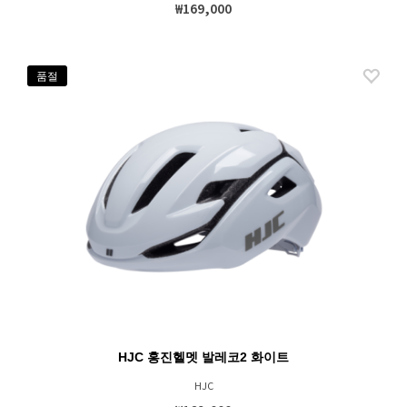
₩169,000
품절
HJC 홍진헬멧 발레코2 화이트
HJC