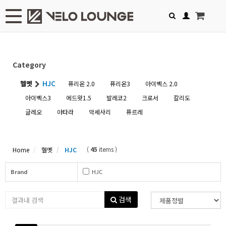
Toggle navigation
Category
헬멧
HJC
퓨리온 2.0
퓨리온3
아이벡스 2.0
아이벡스3
에드왓1.5
발레코2
크로서
칼리도
글레오
아타라
악세사리
퓨르레
(
45
items )
Home
헬멧
HJC
Brand
HJC
검색