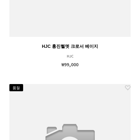
HJC 홍진헬멧 크로서 베이지
HJC
₩99,000
품절