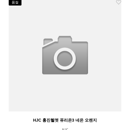
품절
HJC 홍진헬멧 퓨리온3 네온 오렌지
HJC