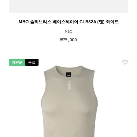
MBO 슬리브리스 베이스레이어 CLB32A (맨) 화이트
MBO
₩75,000
NEW
품절