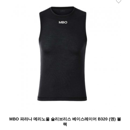
MBO 파라나 메리노울 슬리브리스 베이스레이어 B320 (맨) 블
랙