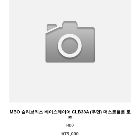
MBO 슬리브리스 베이스레이어 CLB33A (우먼) 더스트블룸 로
즈
MBO
₩75,000