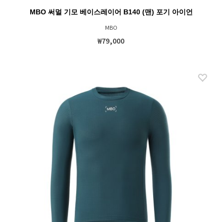
MBO 써멀 기모 베이스레이어 B140 (맨) 포기 아이언
MBO
₩79,000