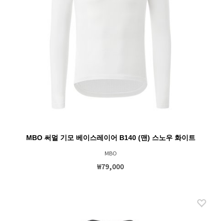
MBO 써멀 기모 베이스레이어 B140 (맨) 스노우 화이트
MBO
₩79,000