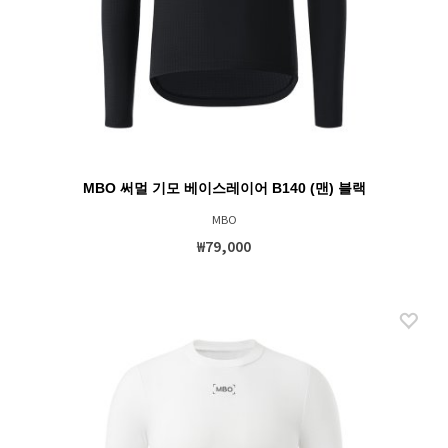
MBO 써멀 기모 베이스레이어 B140 (맨) 블랙
MBO
₩79,000