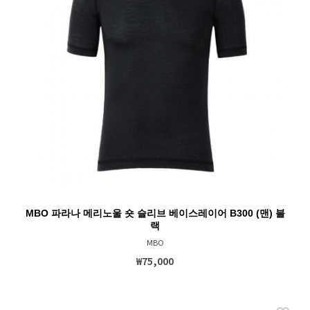
MBO 파라나 메리노울 숏 슬리브 베이스레이어 B300 (맨) 블
랙
MBO
₩75,000