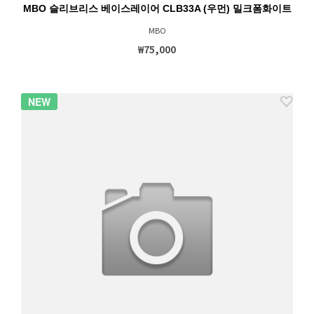
MBO 슬리브리스 베이스레이어 CLB33A (우먼) 밀크폼화이트
MBO
₩75,000
NEW