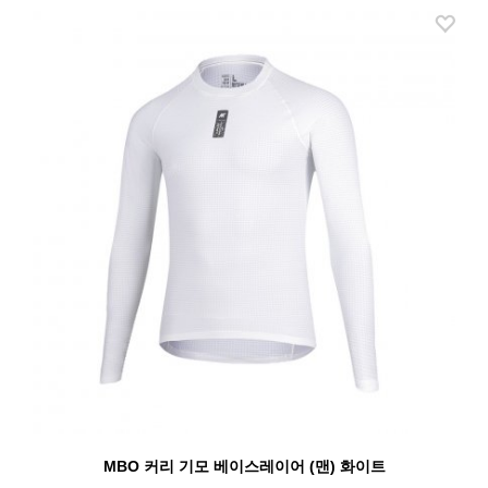
MBO 커리 기모 베이스레이어 (맨) 화이트