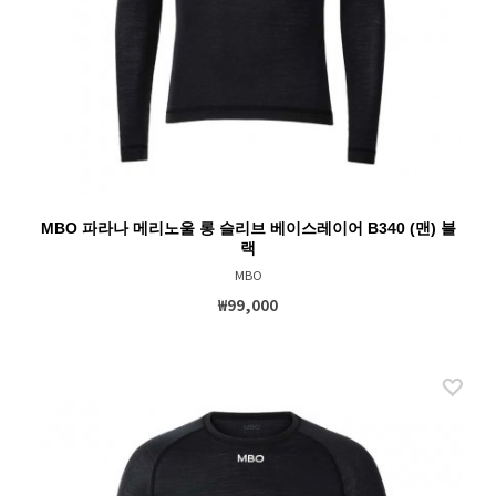
MBO 파라나 메리노울 롱 슬리브 베이스레이어 B340 (맨) 블
랙
MBO
₩99,000