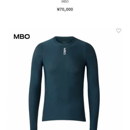
MBO
₩70,000