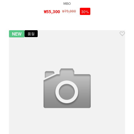
MBO
₩55,300
₩79,000
30%
NEW
품절