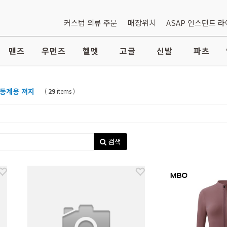
커스텀 의류 주문
매장위치
ASAP 인스턴트 
맨즈
우먼즈
헬멧
고글
신발
파츠
동계용 져지
(
29
items )
I
검색