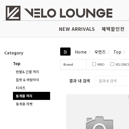
NEW ARRIVALS
혜택할인전
Home
우먼즈
Top
Category
Top
Brand
MBO
VELOBIC
반팔& 긴팔 져지
질렛 & 바람막이
결과 내 검색
티셔츠
동계용 져지
동계용 자켓