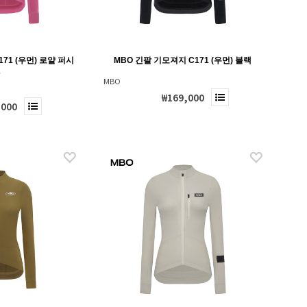
71 (우먼) 로얄 퍼시
MBO 긴팔 기모져지 C171 (우먼) 블랙
아
MBO
₩169,000
,000