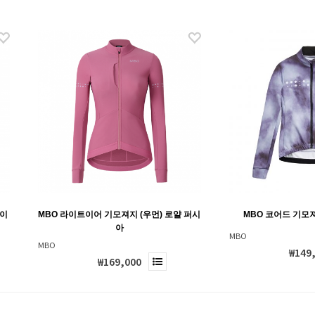
화이
MBO 라이트이어 기모져지 (우먼) 로얄 퍼시
MBO 코어드 기모져
아
MBO
MBO
₩149
₩169,000