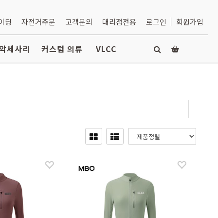
라이딩
자전거주문
고객문의
대리점전용
로그인
회원가입
악세사리
커스텀 의류
VLCC