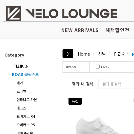
NEW ARRIVALS
혜택할인전
Home
신발
FIZIK
R
Category
FIZIK
Brand
FIZIK
ROAD 클릿슈즈
베가
결과 내 검색
스타빌리타
인피니토 카본
품절
데코스
오버커브 R4
오버커브 R5
에어로위브