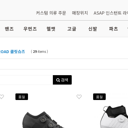
커스텀 의류 주문
매장위치
ASAP 인스턴트 
맨즈
우먼즈
헬멧
고글
신발
파츠
OAD 클릿슈즈
(
29
items )
검색
품절
품절