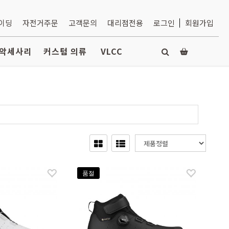
라이딩
자전거주문
고객문의
대리점전용
로그인
회원가입
악세사리
커스텀 의류
VLCC
품절