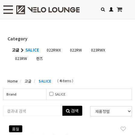
Toggle navigation
Category
고글
SALICE
022RWX
022RW
023RWX
023RW
렌즈
(
4
items )
Home
고글
SALICE
Brand
SALICE
검색
품절