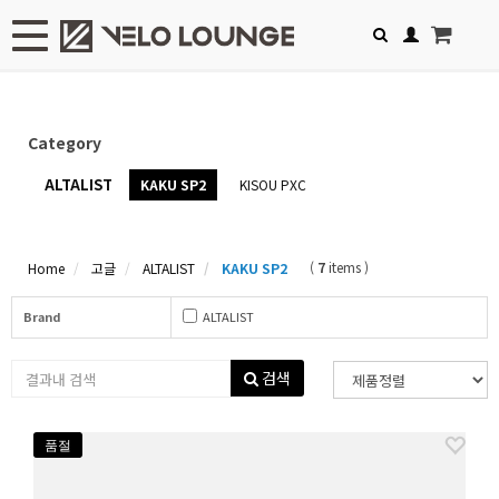
Toggle navigation
Category
ALTALIST
KAKU SP2
KISOU PXC
(
7
items )
Home
고글
ALTALIST
KAKU SP2
Brand
ALTALIST
검색
품절