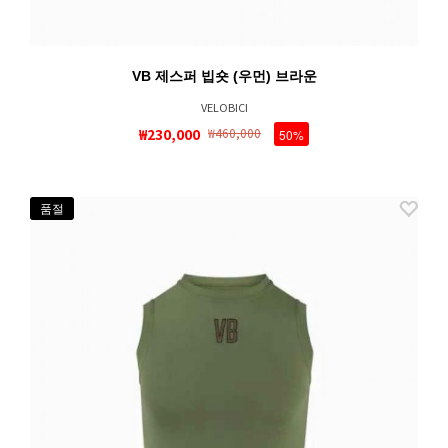
VB 제스퍼 빕숏 (우먼) 브라운
VELOBICI
₩230,000
₩460,000
50%
품절