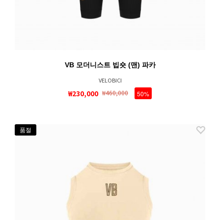
VB 모더니스트 빕숏 (맨) 파카
VELOBICI
₩230,000
₩460,000
50%
품절