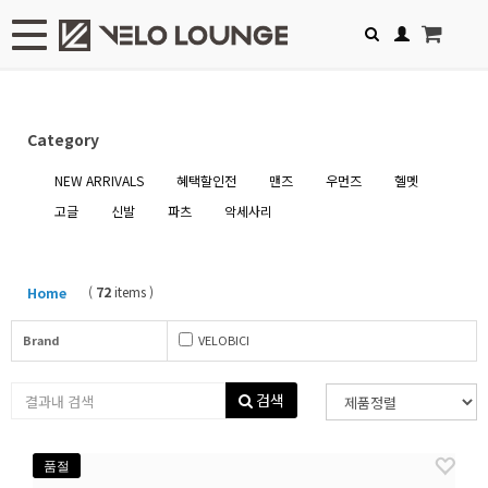
Toggle navigation
Category
NEW ARRIVALS
혜택할인전
맨즈
우먼즈
헬멧
고글
신발
파츠
악세사리
(
72
items )
Home
Brand
VELOBICI
검색
품절