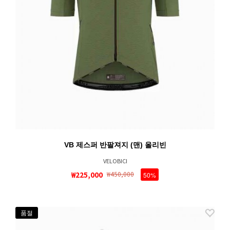
VB 제스퍼 반팔져지 (맨) 올리빈
VELOBICI
₩225,000
₩450,000
50%
품절