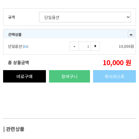
규격
선택상품
-
+
단일옵션
10,000
원
[
EA
]
10,000
원
총 상품금액
바로구매
장바구니
위시리스트
| 관련상품