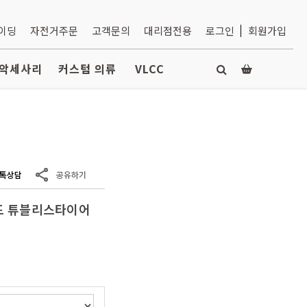
라이딩
자전거주문
고객문의
대리점전용
로그인
회원가입
악세사리
커스텀 의류
VLCC
로드 튜블리스타이어