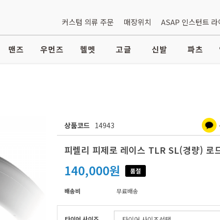
커스텀 의류 주문
매장위치
ASAP 인스턴트 
맨즈
우먼즈
헬멧
고글
신발
파츠
상품코드
14943
피렐리 피제로 레이스 TLR SL(경량) 
140,000원
품절
배송비
무료배송
타이어 사이즈