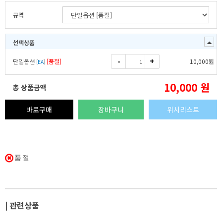
규격
선택상품
-
+
단일옵션
[품절]
10,000
원
[
EA
]
10,000
원
총 상품금액
바로구매
장바구니
위시리스트
품절
| 관련상품